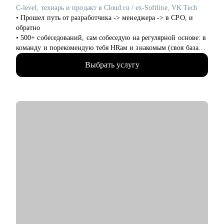
C-level, технарь и продакт в Cloud.ru / ex-Softline, VK Tech
• Прошел путь от разработчика -> менеджера -> в CPO, и
обратно
• 500+ собеседований, сам собеседую на регулярной основе: в
команду и порекомендую тебя HRам и знакомым (своя база
100+ HRов и HR-tech компаний)
Выбрать услугу
• CPO в облачном провайдере, в облаках 8+ лет
• Технический менеджер, 7+ лет, бывший разработчик
• Продакт-менеджмент, 8+ опыта
• Трекер и ментор стартапов ФРИИ, 4+ года
• Преподаватель geekbrains, 3 курса
• Наставник продакт-менеджеров, 5+ лет
• Состою в программном комитете 5 конференций, 10+
выступлений в год
• Использую ИИ в работе (15+ нейросеток)
• Более 100+ консультаций за 2,5+ года для B2C, B2B и B2G
заказчиков.
• Инвестор в венчурном фонде, состою в 2х акселераторах,
команда из 40+ инвесторов, помогаю стартапам найти
инвестиции, а инвесторам - стартапы.
• Честный средний NPS 4.8 у моих консультаций, пока еще
никто не пожалел :)