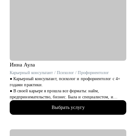
Инна
Аула
Карьерный консультант / Психолог / Профориентолог
● Карьерный консультант, психолог и профориентолог с 4+
годами практики.
● В своей карьере я прошла все форматы: найм,
предпринимательство, бизнес. Была и специалистом, и
управленцем. Знаю не понаслышке про плюсы и минусы
Выбрать услугу
каждого варианта.
● Имею 2 высших образования: фундаментальное
психологическое и IT. Это позволяет работать с людьми как с
системой. 10+ повышений квалификации в области:
психологии, профориентации, бизнеса, HR.