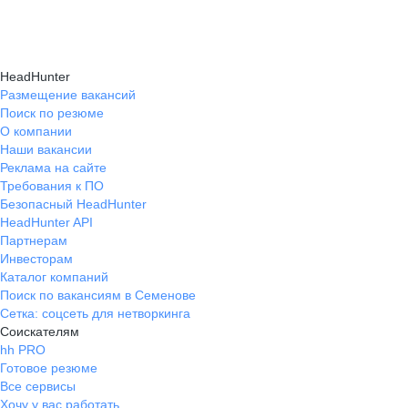
Карьерные эксперты на hh.ru помогут вам
hh.ru, которые повысят вашу уверенность
текущем месте работы и о том, кому он будет
справиться с синдромом самозванца путем
в карьере.
полезен, с какими запросами работает.
индивидуальной работы, анализа достижений
Вы точно найдёте того, кто вам нужен!
HeadHunter
и формирования уверенности в собственных
Размещение вакансий
Поиск по резюме
силах и компетенциях.
О компании
Наши вакансии
Реклама на сайте
Требования к ПО
Безопасный HeadHunter
HeadHunter API
Партнерам
Инвесторам
Каталог компаний
Поиск по вакансиям в Семенове
Сетка: соцсеть для нетворкинга
Соискателям
hh PRO
Готовое резюме
Все сервисы
Хочу у вас работать