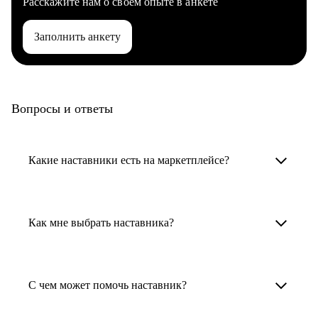
Расскажите нам о своем опыте в анкете
Заполнить анкету
Вопросы и ответы
Какие наставники есть на маркетплейсе?
Карьерные наставники — это HR-
специалисты, карьерные консультанты,
Как мне выбрать наставника?
психологи, резюмерайтеры и менторы.
Умный поиск поможет в три клика выбрать
Менторы работают в ИТ, дизайне, других
наставника для достижения вашей цели.
С чем может помочь наставник?
узкоспециализированных сферах. Они
помогут прокачать навыки, построить