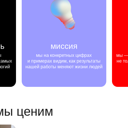
ть
миссия
ы
мы на конкретных цифрах
мы — 
самых
и примерах видим, как результаты
не то
логий
нашей работы меняют жизни людей
 мы ценим