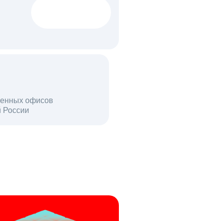
1522 тыс
вакансий
18 млн
енных офисов
й России
пользователей в день