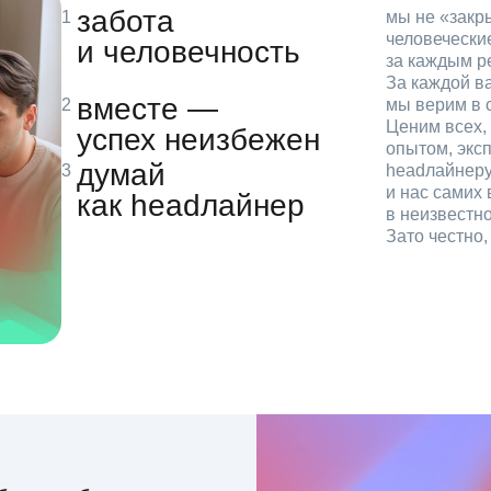
забота
мы не «зак
человечески
и человечность
за каждым р
За каждой в
вместе —
мы верим в с
Ценим всех, 
успех неизбежен
опытом, эксп
думай
headлайнеру
и нас самих 
как headлайнер
в неизвестн
Зато честно