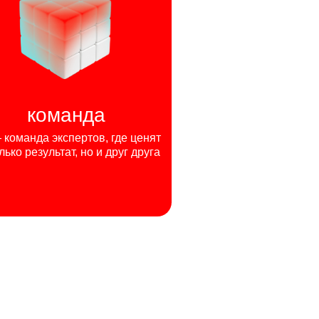
команда
команда экспертов, где ценят
лько результат, но и друг друга