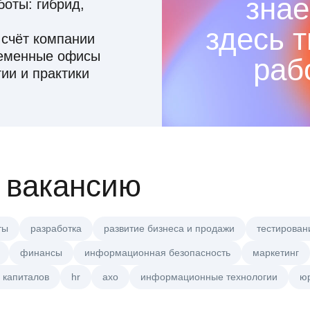
знае
оты: гибрид,
здесь 
 счёт компании
ременные офисы
раб
ии и практики
 вакансию
ты
разработка
развитие бизнеса и продажи
тестирован
финансы
информационная безопасность
маркетинг
 капиталов
hr
axo
информационные технологии
ю