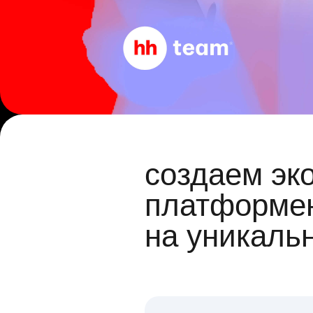
создаем эк
платформен
на уникаль