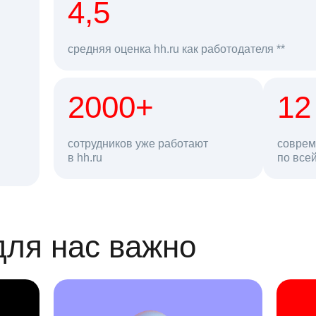
рд
4,5
средняя оценка hh.ru как работодателя **
2000+
68 млн
12
сотрудников уже работают
соврем
в hh.ru
резюме в базе
по все
ансии
для нас важно