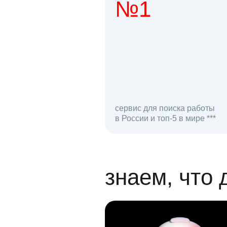
№1
1 мл
сервис для поиска работы
в России и топ-5 в мире ***
откликов на вак
знаем, что 