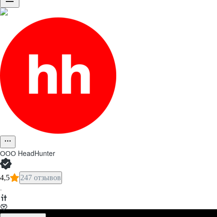
ООО
HeadHunter
4,5
247 отзывов
·