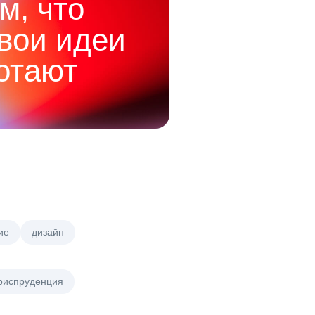
м, что
твои идеи
отают
ие
дизайн
риспруденция