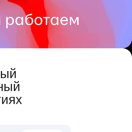
ый
ный
гиях