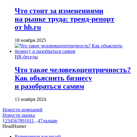
Что стоит за изменениями
на рынке труда: тренд-репорт
от hh.ru
18 ноября 2025
HR-беседы
Что такое человеко­центричность?
Как объяснить бизнесу
и разобраться самим
13 ноября 2024
Новости компаний
Новости рынка
1
2
3
4
5
6
7
8
9
10
11
...
47
дальше
HeadHunter
Размещение вакансий